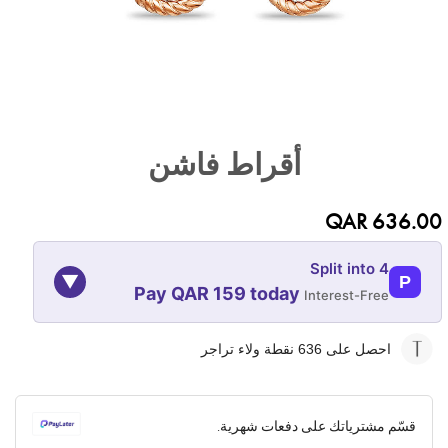
تخطي
إلى
أقراط فاشن
بداية
معرض
الصور
QAR 636.00
Split into 4
▼
P
Pay QAR 159 today
Interest-Free
09-NOV
09-OCT
09-SEP
09-AUG
احصل على 636
نقطة ولاء تراجر
159
159
159
159
QAR
QAR
QAR
QAR
قسّم مشترياتك على دفعات شهرية.