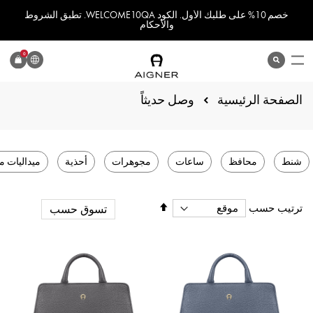
خصم 10% على طلبك الأول. الكود WELCOME10QA. تطبق الشروط
والأحكام
اللغة
0
search
المنتج
الصفحة الرئيسية
وصل حديثاً
شنط
محافظ
ساعات
مجوهرات
أحذية
ميداليات م
تحديد
ترتيب حسب
تسوق حسب
الاتجاه
التنازلي