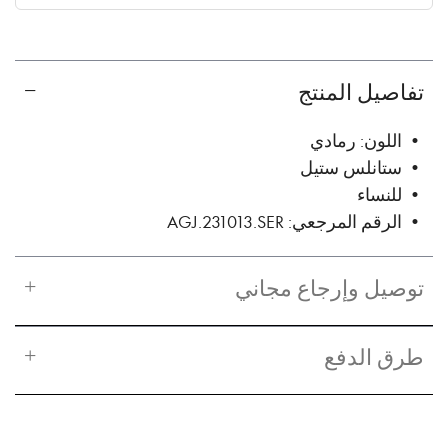
✓ No interest ✓ No hidden fees
تفاصيل المنتج
• اللون: رمادي
• ستانلس ستيل
• للنساء
• الرقم المرجعي: AGJ.231013.SER
توصيل وإرجاع مجاني
طرق الدفع