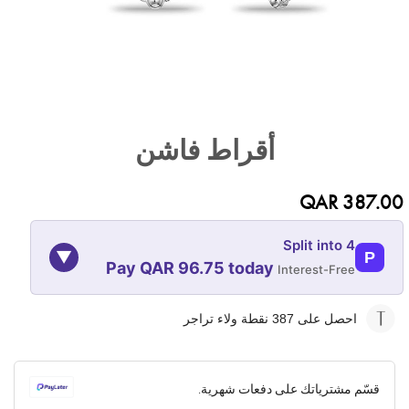
تخطي
إلى
أقراط فاشن
بداية
معرض
الصور
QAR 387.00
Split into 4
▼
P
Pay QAR 96.75 today
Interest-Free
07-NOV
07-OCT
07-SEP
07-AUG
احصل على 387
نقطة ولاء تراجر
96.75
96.75
96.75
96.75
QAR
QAR
QAR
QAR
قسّم مشترياتك على دفعات شهرية.