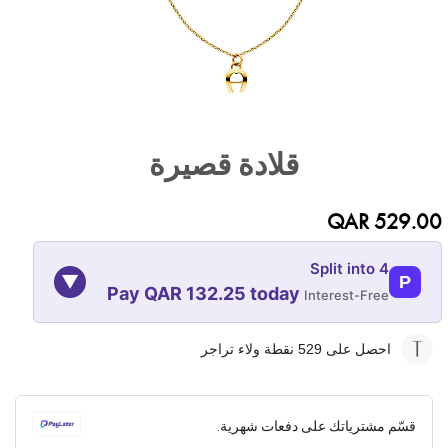
تخطي
إلى
قلادة قصيرة
بداية
معرض
الصور
QAR 529.00
Split into 4
▼
P
Pay QAR 132.25 today
Interest-Free
07-NOV
07-OCT
07-SEP
07-AUG
احصل على 529
نقطة ولاء تراجر
132.25
132.25
132.25
132.25
QAR
QAR
QAR
QAR
قسّم مشترياتك على دفعات شهرية.