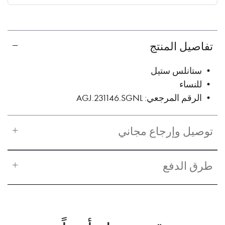
✓ No interest ✓ No hidden fees
تفاصيل المنتج
• ستانلس ستيل
• للنساء
• الرقم المرجعي: AGJ.231146.SGNL
توصيل وإرجاع مجاني
طرق الدفع