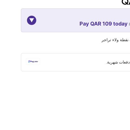
Q
▼
Pay QAR 109 today
07-NOV
07-OCT
07-SEP
نقطة ولاء تراجر
109
109
109
QAR
QAR
QAR
دفعات شهرية.
✓ No interest ✓ No hidden fees