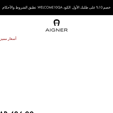
خصم 10% على طلبك الأول. الكود WELCOME10QA. تطبق الشروط والأحكام
أسعار مميزة