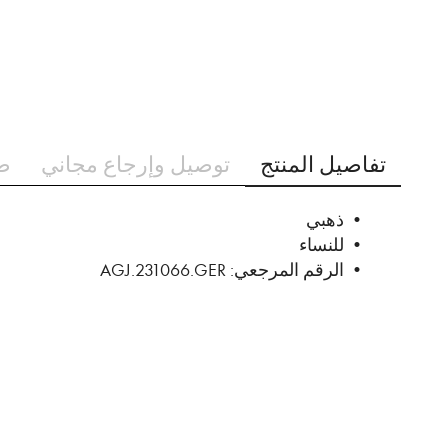
تخطي
إلى
تفاصيل المنتج
توصيل وإرجاع مجاني
ط
بداية
معرض
الصور
• ذهبي
• للنساء
• الرقم المرجعي: AGJ.231066.GER