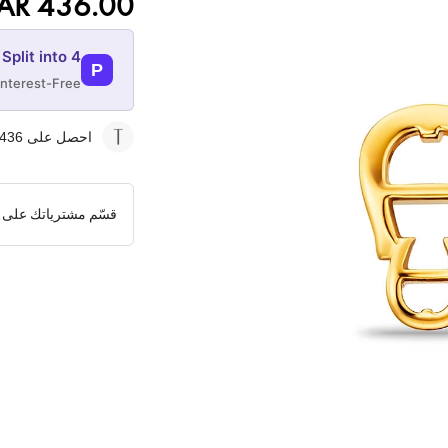
AR 436.00
Split into 4
P
Interest-Free
07-AUG
احصل على 436
109
QAR
قسّم مشترياتك على 