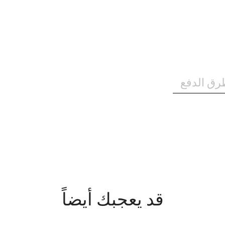
رق الدفع
قد يعجبك أيضاً