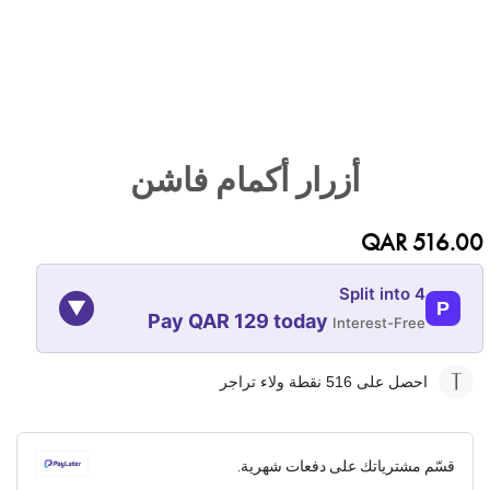
تخطي
إلى
أزرار أكمام فاشن
بداية
معرض
الصور
QAR 516.00
Split into 4
▼
P
Pay QAR 129 today
Interest-Free
09-NOV
09-OCT
09-SEP
09-AUG
احصل على 516
نقطة ولاء تراجر
129
129
129
129
QAR
QAR
QAR
QAR
قسّم مشترياتك على دفعات شهرية.