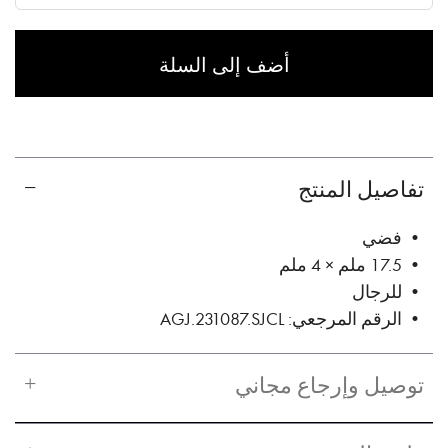
✓ No interest ✓ No hidden fees
أضف إلى السلة
تفاصيل المنتج
• فضي
• 17.5 ملم × 4 ملم
• للرجال
• الرقم المرجعي: AGJ.231087.SJCL
توصيل وإرجاع مجاني