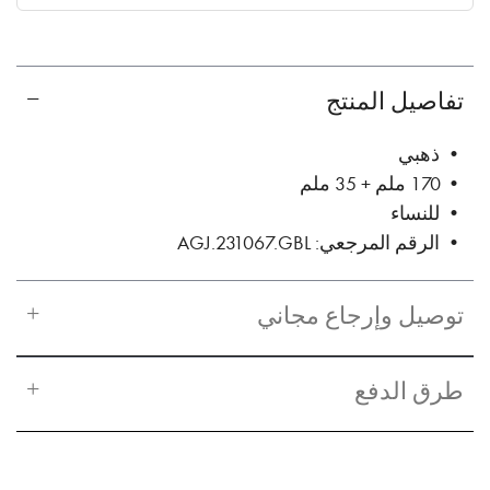
✓ No interest ✓ No hidden fees
تفاصيل المنتج
• ذهبي
• 170 ملم + 35 ملم
• للنساء
• الرقم المرجعي: AGJ.231067.GBL
توصيل وإرجاع مجاني
طرق الدفع