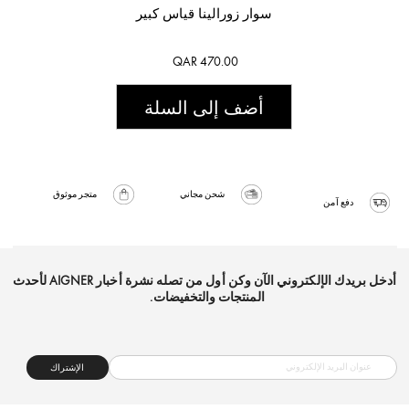
سوار زورالينا قياس كبير
QAR 470.00
أضف إلى السلة
شحن مجاني
متجر موثوق
دفع آمن