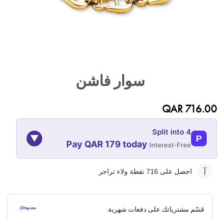
تخطي
إلى
سوار فاشن
بداية
معرض
الصور
QAR 716.00
Split into 4
▼
P
Pay QAR 179 today
Interest-Free
10-NOV
10-OCT
10-SEP
10-AUG
احصل على 716
نقطة ولاء تراجر
179
179
179
179
QAR
QAR
QAR
QAR
قسّم مشترياتك على دفعات شهرية.