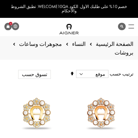
خصم 10% على طلبك الأول. الكود WELCOME10QA. تطبق الشروط
والأحكام
اللغة
0
search
المنتج
الصفحة الرئيسية
النساء
مجوهرات وساعات
بروشات
تحديد
ترتيب حسب
تسوق حسب
الاتجاه
التنازلي