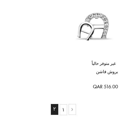
غير متوفر حالياً
بروش فاشن
QAR 516.00
حقيبة
حاليا انت تقرأ الصفحة
٢
حقيبة
١
حقيبة
السابق