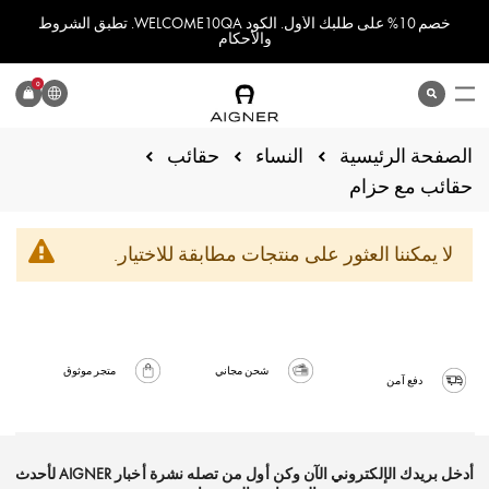
خصم 10% على طلبك الأول. الكود WELCOME10QA. تطبق الشروط
والأحكام
اللغة
0
search
المنتج
الصفحة الرئيسية
النساء
حقائب
حقائب مع حزام
لا يمكننا العثور على منتجات مطابقة للاختيار.
شحن مجاني
متجر موثوق
دفع آمن