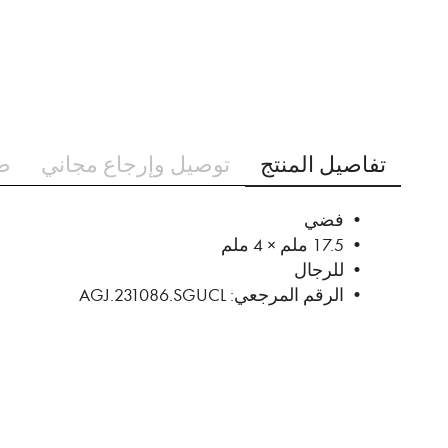
تخطي
إلى
تفاصيل المنتج
توصيل وإرجاع مجاني
ط
بداية
معرض
الصور
• فضي
• 17.5 ملم × 4 ملم
• للرجال
• الرقم المرجعي: AGJ.231086.SGUCL