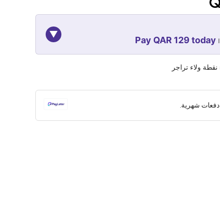
Q
▼
Pay QAR 129 today
07-NOV
07-OCT
07-SEP
نقطة ولاء تراجر
129
129
129
QAR
QAR
QAR
دفعات شهرية.
✓ No interest ✓ No hidden fees