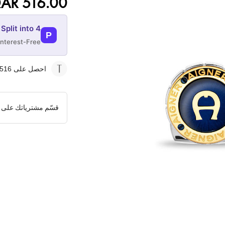
AR 516.00
Split into 4
P
Interest-Free
07-AUG
احصل على 516
129
QAR
قسّم مشترياتك على 