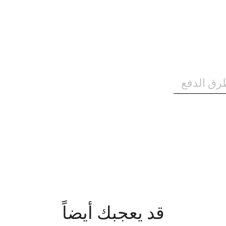
رق الدفع
قد يعجبك أيضاً