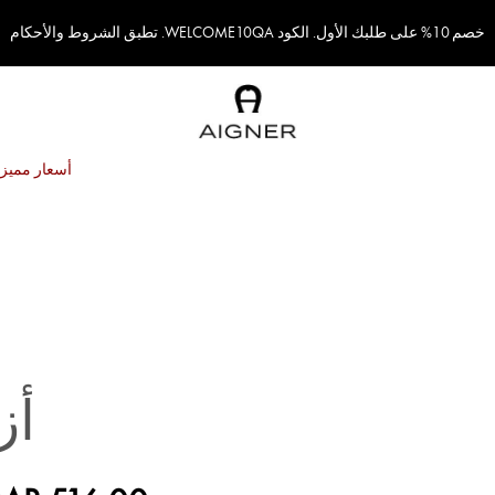
خصم 10% على طلبك الأول. الكود WELCOME10QA. تطبق الشروط والأحكام
أسعار مميزة
أز