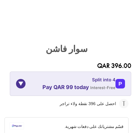
تخطي
إلى
سوار فاشن
بداية
معرض
الصور
QAR 396.00
Split into 4
▼
P
Pay QAR 99 today
Interest-Free
10-NOV
10-OCT
10-SEP
10-AUG
احصل على 396
نقطة ولاء تراجر
99
99
99
99
QAR
QAR
QAR
QAR
قسّم مشترياتك على دفعات شهرية.