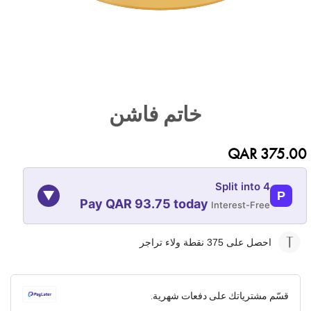
تخطي
إلى
خاتم فاشن
بداية
معرض
الصور
QAR 375.00
Split into 4
▼
P
Pay QAR 93.75 today
Interest-Free
08-NOV
08-OCT
08-SEP
08-AUG
احصل على 375
نقطة ولاء تراجر
93.75
93.75
93.75
93.75
QAR
QAR
QAR
QAR
قسّم مشترياتك على دفعات شهرية.