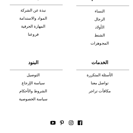
أدخل بريدك الإلكتروني الآن وكن أول من تصله نشرة أخبار AIGNER لأحدث
المنتجات والتخفيضات.
الإشتراك
ا
لأقسام
عالم AIGNER
نبذة عن الشركة
النساء
المواد والاستدامة
الرجال
المهارة الحرفية
الأولاد
فروعنا
الشنط
المجوهرات