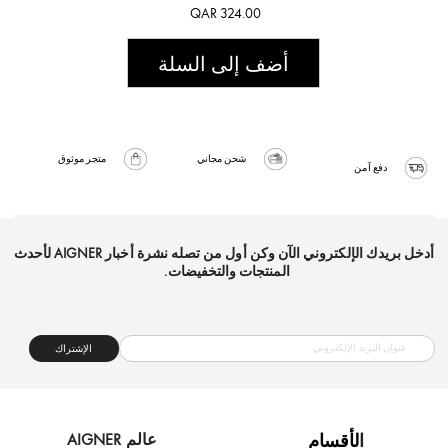
QAR 324.00
أضف إلى السلة
شحن مجاني
متجر موثوق
دفع آمن