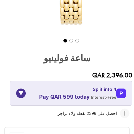
تخطي
إلى
ساعة فولينيو
بداية
معرض
الصور
QAR 2,396.00
Split into 4
▼
P
Pay QAR 599 today
Interest-Free
08-NOV
08-OCT
08-SEP
08-AUG
احصل على 2396
نقطة ولاء تراجر
599
599
599
599
QAR
QAR
QAR
QAR