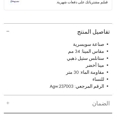
قسّم مشترياتك على دفعات شهرية.
✓ No interest ✓ No hidden fees
تفاصيل المنتج
• صناعة سويسرية
• مقاس المينا: 34 مم
• ستانلس ستيل ذهبي
• مينا أخضر
• مقاومة الماء: 30 متر
• للنساء
• الرقم المرجعي: Agw.237003
الضمان