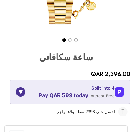
تخطي
إلى
ساعة سكافاتي
بداية
معرض
الصور
QAR 2,396.00
Split into 4
▼
P
Pay QAR 599 today
Interest-Free
09-NOV
09-OCT
09-SEP
09-AUG
احصل على 2396
نقطة ولاء تراجر
599
599
599
599
QAR
QAR
QAR
QAR