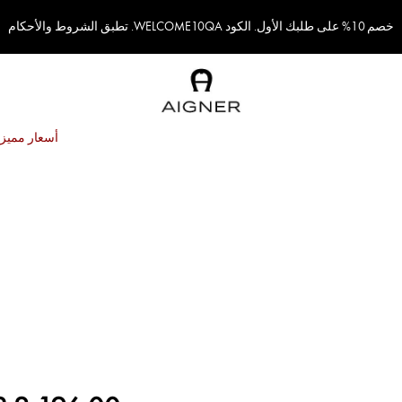
خصم 10% على طلبك الأول. الكود WELCOME10QA. تطبق الشروط والأحكام
أسعار مميزة