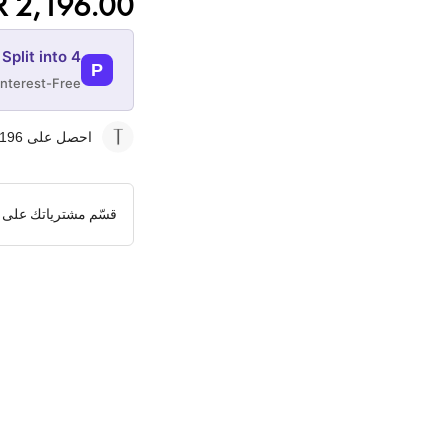
 2,196.00
Split into 4
P
Interest-Free
08-AUG
احصل على 2196
549
QAR
قسّم مشترياتك على 