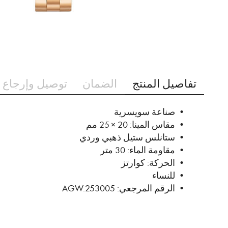
تخطي
إلى
تفاصيل المنتج
الضمان
توصيل وإرجاع 
بداية
معرض
الصور
• صناعة سويسرية
• مقاس المينا: 20 × 25 مم
• ستانلس ستيل ذهبي وردي
• مقاومة الماء: 30 متر
• الحركة: كوارتز
• للنساء
• الرقم المرجعي: AGW.253005