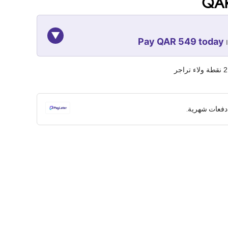
QAR
▼
Pay QAR 549 today
08-NOV
08-OCT
08-SEP
نقطة ولاء تراجر
549
549
549
QAR
QAR
QAR
دفعات شهرية.
✓ No interest ✓ No hidden fees