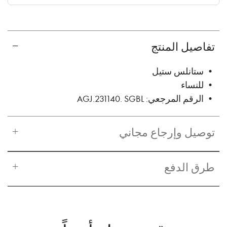
✓ No interest ✓ No hidden fees
تفاصيل المنتج
• ستانلس ستيل
• للنساء
• الرقم المرجعي: AGJ.231140. SGBL
توصيل وإرجاع مجاني
طرق الدفع