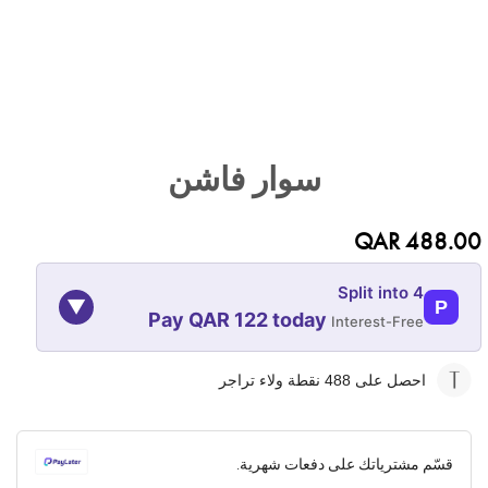
تخطي
إلى
سوار فاشن
بداية
معرض
الصور
QAR 488.00
Split into 4
▼
P
Pay QAR 122 today
Interest-Free
09-NOV
09-OCT
09-SEP
09-AUG
احصل على 488
نقطة ولاء تراجر
122
122
122
122
QAR
QAR
QAR
QAR
قسّم مشترياتك على دفعات شهرية.