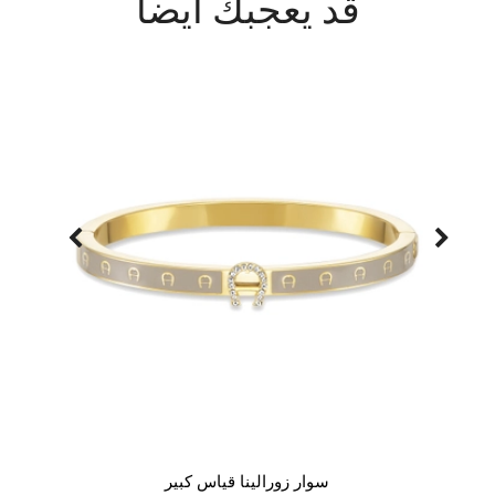
قد يعجبك أيضاً
سوار زورالينا قياس كبير