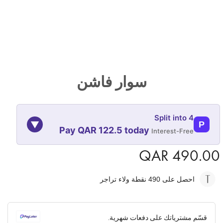
تخطي
إلى
سوار فاشن
بداية
معرض
الصور
Split into 4
▼
P
Pay QAR 122.5 today
Interest-Free
QAR 490.00
09-NOV
09-OCT
09-SEP
09-AUG
122.5
122.5
122.5
122.5
احصل على 490
نقطة ولاء تراجر
QAR
QAR
QAR
QAR
✓ No interest ✓ No hidden fees
قسّم مشترياتك على دفعات شهرية.