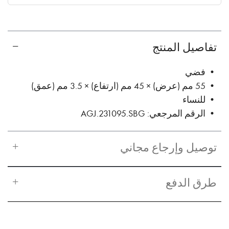
✓ No interest ✓ No hidden fees
تفاصيل المنتج
• فضي
• 55 مم (عرض) × 45 مم (ارتفاع) × 3.5 مم (عمق)
• للنساء
• الرقم المرجعي: AGJ.231095.SBG
توصيل وإرجاع مجاني
طرق الدفع