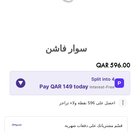
تخطي
إلى
سوار فاشن
بداية
معرض
الصور
QAR 596.00
Split into 4
▼
P
Pay QAR 149 today
Interest-Free
10-NOV
10-OCT
10-SEP
10-AUG
احصل على 596
نقطة ولاء تراجر
149
149
149
149
QAR
QAR
QAR
QAR
قسّم مشترياتك على دفعات شهرية.