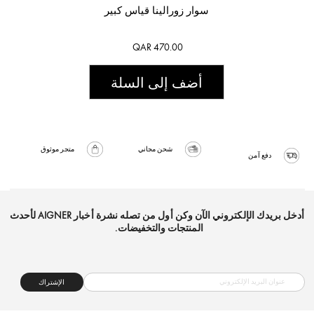
سوار زورالينا قياس كبير
QAR 470.00
أضف إلى السلة
شحن مجاني
متجر موثوق
دفع آمن